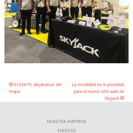
ELEVATE: alejándose del
La movilidad es la prioridad
mapa
para el nuevo sitio web de
Skyjack
NUESTRA EMPRESA
FOOTER
EVENTOS