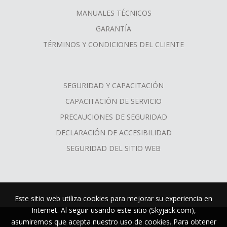
MANUALES TÉCNICOS
GARANTÍA
TÉRMINOS Y CONDICIONES DEL CLIENTE
SEGURIDAD Y CAPACITACIÓN
CAPACITACIÓN DE SERVICIO
PRECAUCIONES DE SEGURIDAD
DECLARACIÓN DE ACCESIBILIDAD
SEGURIDAD DEL SITIO WEB
Este sitio web utiliza cookies para mejorar su experiencia en
Internet. Al seguir usando este sitio (Skyjack.com),
asumiremos que acepta nuestro uso de cookies. Para obtener
©2026 Skyjack™ Se reservan todos los derechos |