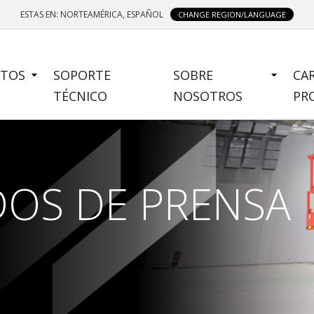
ESTAS EN: NORTEAMÉRICA, ESPAÑOL
CHANGE REGION/LANGUAGE
TOS
SOPORTE
SOBRE
CA
U
TÉCNICO
NOSOTROS
PR
OS DE PRENSA