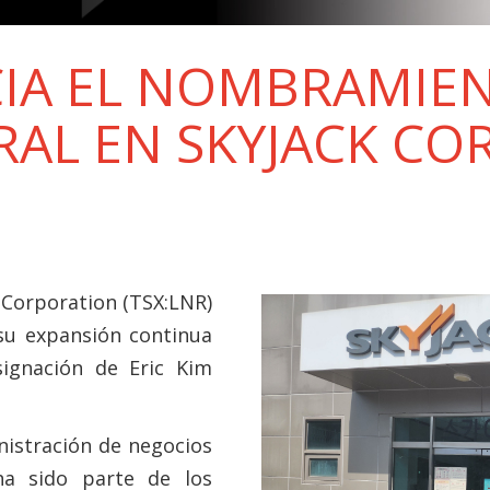
CIA EL NOMBRAMIE
AL EN SKYJACK CO
 Corporation (TSX:LNR)
su expansión continua
signación de Eric Kim
istración de negocios
ha sido parte de los