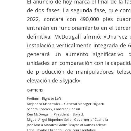
El anuncio de hoy marca el final de la f
de dos fases. La segunda fase, que co
2022, contará con 490,000 pies cuadr
entrarán en funcionamiento en el tercer
definitiva, McDougall afirmó: «Una vez 
instalación verticalmente integrada de 
generará un aumento significativo 
unidades en comparación con la capacida
de producción de manipuladores teles
elevación de Skyjack».
CAPTIONS
Podium - Right to Left
Alejandro Klancewicz – General Manager Skyjack
Sandra Shadickk, Canadian Cónsul
Ken McDougall – President – Skyjack
Miguel Angel Riquelme Solis - Governor of Coahuila
José María Morales Padilla, Mayor of Ramos Arizpe
Edna Dávalos Elizondo, Local representative