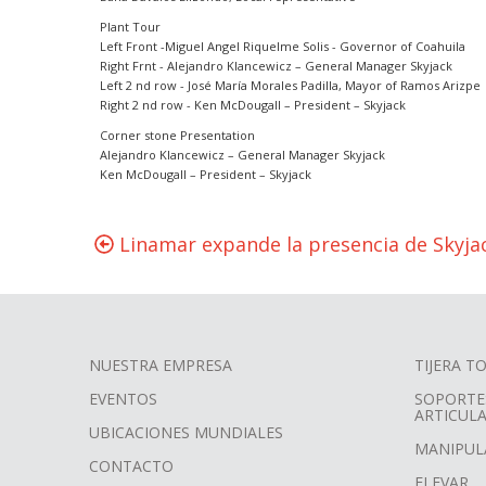
Plant Tour
Left Front -Miguel Angel Riquelme Solis - Governor of Coahuila
Right Frnt - Alejandro Klancewicz – General Manager Skyjack
Left 2 nd row - José María Morales Padilla, Mayor of Ramos Arizpe
Right 2 nd row - Ken McDougall – President – Skyjack
Corner stone Presentation
Alejandro Klancewicz – General Manager Skyjack
Ken McDougall – President – Skyjack
Linamar expande la presencia de Skyja
NUESTRA EMPRESA
TIJERA 
FOOTER
EVENTOS
SOPORTE
ARTICUL
MENU
UBICACIONES MUNDIALES
MANIPUL
CONTACTO
ELEVAR