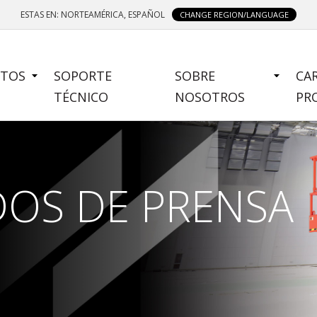
ESTAS EN: NORTEAMÉRICA, ESPAÑOL
CHANGE REGION/LANGUAGE
TOS
SOPORTE
SOBRE
CA
U
TÉCNICO
NOSOTROS
PR
OS DE PRENSA