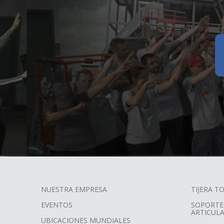
NUESTRA EMPRESA
TIJERA 
FOOTER
EVENTOS
SOPORTE
ARTICUL
UBICACIONES MUNDIALES