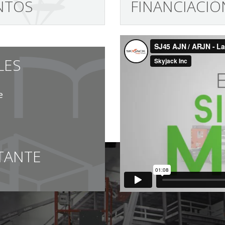
NTOS
FINANCIACIÓ
LES
e
TANTE