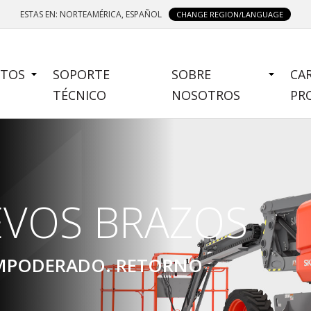
ESTAS EN: NORTEAMÉRICA, ESPAÑOL
CHANGE REGION/LANGUAGE
TOS
SOPORTE
SOBRE
CA
U
TÉCNICO
NOSOTROS
PR
EVOS BRAZOS
MICRO
EMPODERADO. RETORNO
ISTA PARA TRABAJAR