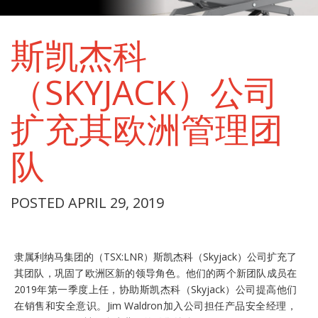
斯凯杰科
（SKYJACK）公司
扩充其欧洲管理团
队
POSTED APRIL 29, 2019
隶属利纳马集团的（TSX:LNR）斯凯杰科（Skyjack）公司扩充了
其团队，巩固了欧洲区新的领导角色。他们的两个新团队成员在
2019年第一季度上任，协助斯凯杰科（Skyjack）公司提高他们
在销售和安全意识。Jim Waldron加入公司担任产品安全经理，