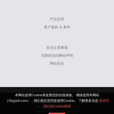
产品支持
客户条款 & 条件
安全注意事项
无障碍访问网站声明
网站安全
本网站使用Cookie来改善您的在线体验。 继续使用本网站
（Skyjack.com），我们假定您同意使用Cookie。 了解更多信息
请访问
©2026 Skyjack™ · 版权所有 |
我们的Cookie政策
我们的政策
|
使用条款
|
联系我们
Skyjack™是利纳马集团旗下公司