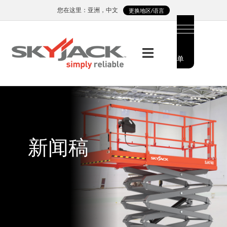
Skip
您在这里：亚洲，中文
更换地区/语言
to
main
content
菜
MAIN
单
MENU
SIDE
MENU
新闻稿