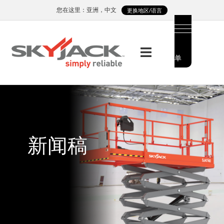
Skip
您在这里：亚洲，中文
更换地区/语言
to
main
content
菜
MAIN
单
MENU
SIDE
MENU
新闻稿