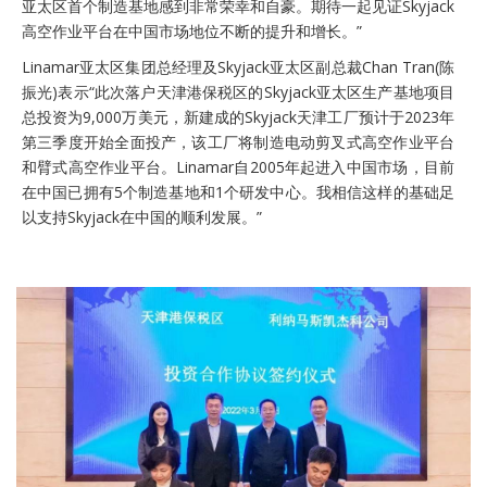
亚太区首个制造基地感到非常荣幸和自豪。期待一起见证Skyjack
高空作业平台在中国市场地位不断的提升和增长。”
Linamar亚太区集团总经理及Skyjack亚太区副总裁Chan Tran(陈
振光)表示“此次落户天津港保税区的Skyjack亚太区生产基地项目
总投资为9,000万美元，新建成的Skyjack天津工厂预计于2023年
第三季度开始全面投产，该工厂将制造电动剪叉式高空作业平台
和臂式高空作业平台。Linamar自2005年起进入中国市场，目前
在中国已拥有5个制造基地和1个研发中心。我相信这样的基础足
以支持Skyjack在中国的顺利发展。”