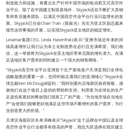
制造能力和设施，将重点生产针对中国市场的电动剪叉式高空作
业平台。除了在中国建立制造基地外，Skyjack还在不断扩大其销
售和售后服务团队，以满足中国高空作业平台行业日益增长的发
展。Skyjack已任命Chan Tran（陈振光）先生为亚太区副总裁来
领导这些事项的开展，以实现Skyjack亚太地区的稳定增长。
Linamar集团CEO, Linda Hasenfratz表示:“亚洲市场近年来的持
续高速增长让我们认为本土化制造势在必行且充满希望。我们相
信，这一举措将为Skyjack在亚太地区带来无限的增长潜力。在满
足该地区客户需求的同时建立一个强大的销售网络。”
“Skyjack高空作业平台亚洲首个生产基地落户天津是我们全球化
战略版图的重要一步，也同时标志着我们的亚洲雄心”Skyjack全
球总裁Ken McDougall提到：“我特别要向滨海新区政府致敬，感
谢他们在这个项目上提供的帮助和支持。利用更为全球化的生产
足迹也将更好的释放我们现有工厂的产能，“为当地市场在当地生
产”会使我们能够更好地满足这些市场不断增长的客户需求，为行
业创造更大的价值。”
天津滨海新区区长单泽峰表示“Skyjack”这个品牌在中国以及全球
高空作业平台行业都享有很高的声誉，我也为其选择在我区建立