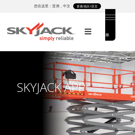
Skip
您在这里：亚洲，中文
更换地区/语言
to
main
content
菜
MAIN
单
MENU
SIDE
MENU
SKYJACK APP