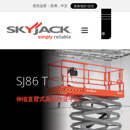
Skip
您在这里：亚洲，中文
更换地区/语言
to
main
content
菜
MAIN
单
MENU
SIDE
MENU
SJ86 T
伸缩直臂式高空作业平台