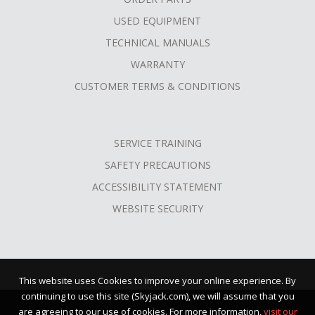
USED EQUIPMENT
TECHNICAL MANUALS
WARRANTY
CUSTOMER TERMS & CONDITIONS
SERVICE TRAINING
SAFETY PRECAUTIONS
ACCESSIBILITY STATEMENT
WEBSITE SECURITY
This website uses Cookies to improve your online experience. By
continuing to use this site (Skyjack.com), we will assume that you
are agreeing to our use of cookies. For more information,
visit our
©2026 Skyjack™ · All Rights Reserved |