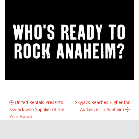
United Rentals Presents
Skyjack Reaches Higher for
Skyjack with Supplier of the
Audiences in Anaheim
Year Award