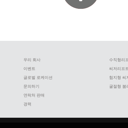
우리 회사
수직형리
FOOTER
이벤트
씨저리프
MENU
글로벌 로케이션
험지형 씨
문의하기
굴절형 붐
연락처 판매
경력