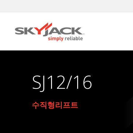
Skip
to
main
content
SJ12/16
수직형리프트