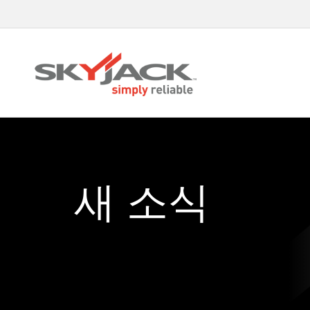
Skip
to
main
content
새 소식