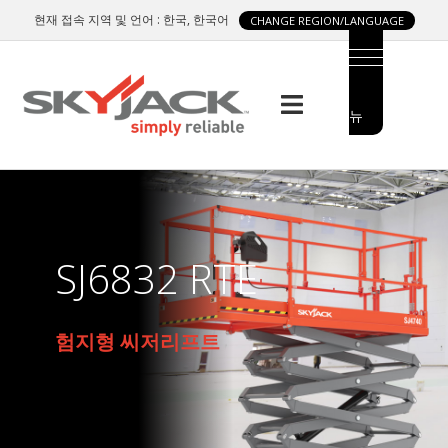
Skip
현재 접속 지역 및 언어 : 한국, 한국어
CHANGE REGION/LANGUAGE
to
main
content
메
MAIN
뉴
MENU
SIDE
MENU
SJ6832 RTE
험지형 씨저리프트