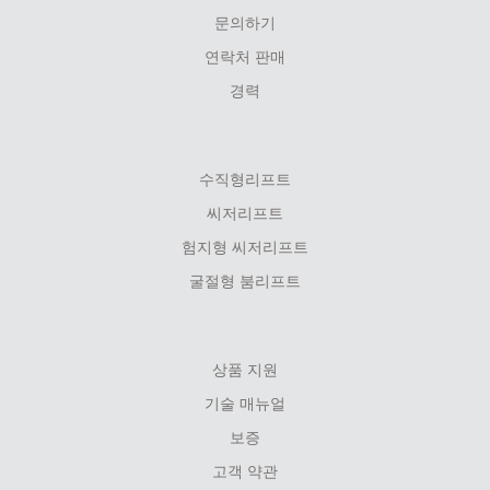
문의하기
연락처 판매
경력
수직형리프트
씨저리프트
험지형 씨저리프트
굴절형 붐리프트
상품 지원
기술 매뉴얼
보증
고객 약관