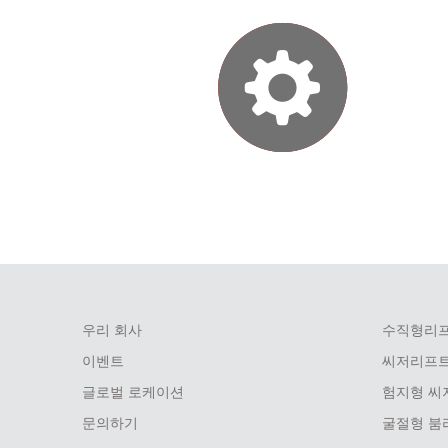
우리 회사
수직형리
FOOTER
이벤트
씨저리프
MENU
글로벌 로케이션
험지형 씨
문의하기
굴절형 붐