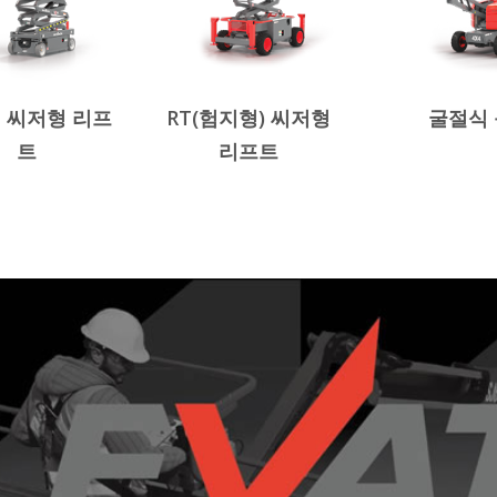
 씨저형 리프
RT(험지형) 씨저형
굴절식 
트
리프트