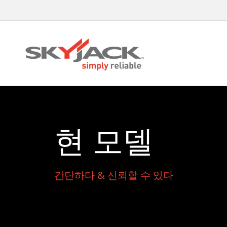
Skip
to
main
content
현 모델
간단하다 & 신뢰할 수 있다