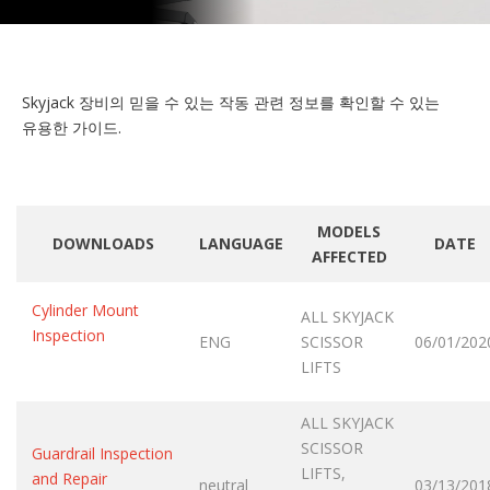
Skyjack 장비의 믿을 수 있는 작동 관련 정보를 확인할 수 있는
유용한 가이드.
MODELS
DOWNLOADS
LANGUAGE
DATE
AFFECTED
Cylinder Mount
ALL SKYJACK
Inspection
ENG
SCISSOR
06/01/202
LIFTS
ALL SKYJACK
SCISSOR
Guardrail Inspection
LIFTS,
and Repair
neutral
03/13/201