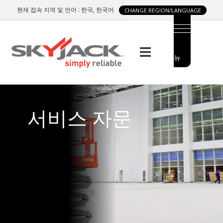
Skip
현재 접속 지역 및 언어 : 한국, 한국어
CHANGE REGION/LANGUAGE
to
main
content
메
MAIN
뉴
MENU
SIDE
서비스 자문
MENU