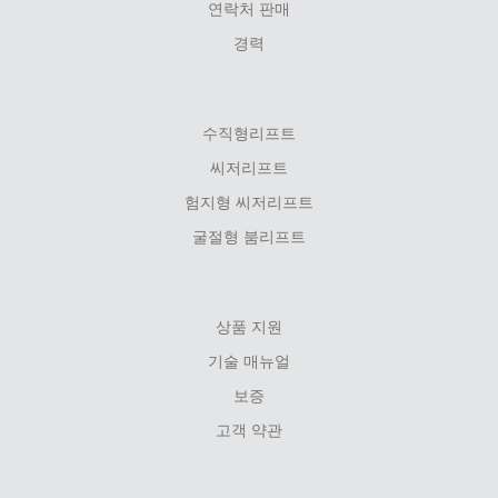
연락처 판매
경력
수직형리프트
씨저리프트
험지형 씨저리프트
굴절형 붐리프트
상품 지원
기술 매뉴얼
보증
고객 약관