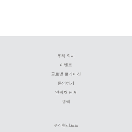
우리 회사
FOOTER
이벤트
MENU
글로벌 로케이션
문의하기
연락처 판매
경력
수직형리프트