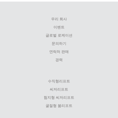
우리 회사
FOOTER
이벤트
MENU
글로벌 로케이션
문의하기
연락처 판매
경력
수직형리프트
씨저리프트
험지형 씨저리프트
굴절형 붐리프트