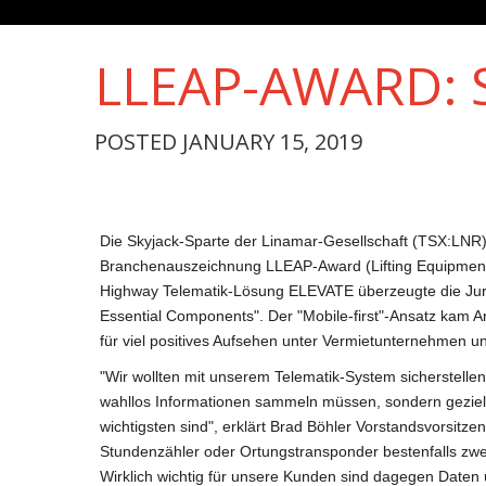
LLEAP-AWARD: 
POSTED JANUARY 15, 2019
Die Skyjack-Sparte der Linamar-Gesellschaft (TSX:LNR
Branchenauszeichnung LLEAP-Award (Lifting Equipment 
Highway Telematik-Lösung ELEVATE überzeugte die Jury
Essential Components". Der "Mobile-first"-Ansatz kam A
für viel positives Aufsehen unter Vermietunternehmen u
"Wir wollten mit unserem Telematik-System sicherstelle
wahllos Informationen sammeln müssen, sondern gezielt 
wichtigsten sind", erklärt Brad Böhler Vorstandsvorsitze
Stundenzähler oder Ortungstransponder bestenfalls zwei
Wirklich wichtig für unsere Kunden sind dagegen Daten