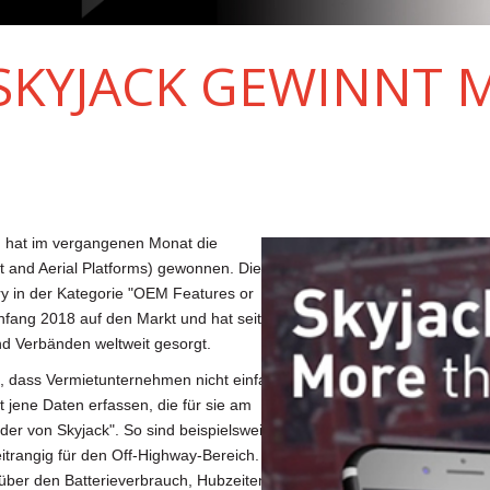
SKYJACK GEWINNT M
) hat im vergangenen Monat die
and Aerial Platforms) gewonnen. Die Off-
 in der Kategorie "OEM Features or
nfang 2018 auf den Markt und hat seither
nd Verbänden weltweit gesorgt.
n, dass Vermietunternehmen nicht einfach
jene Daten erfassen, die für sie am
nder von Skyjack". So sind beispielsweise
trangig für den Off-Highway-Bereich.
 über den Batterieverbrauch, Hubzeiten