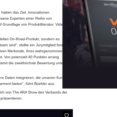
haben das Ziel, Innovationen
esene Experten einer Reihe von
f Grundlage von Produktliteratur, Videos
ndeltes On-Road-Produkt, sondern es
am sind", stellte ein Jurymitglied fest. Die
vativen Merkmale, ihres wahrgenommenen
t. Von potenziell 40 Punkten errang
amit die zweithöchste Bewertung unter
re Daten integrieren, die unseren Kunden
ement bieten", führt Boehler aus.
lich von The ARA Show des Verbands der
 präsentieren.