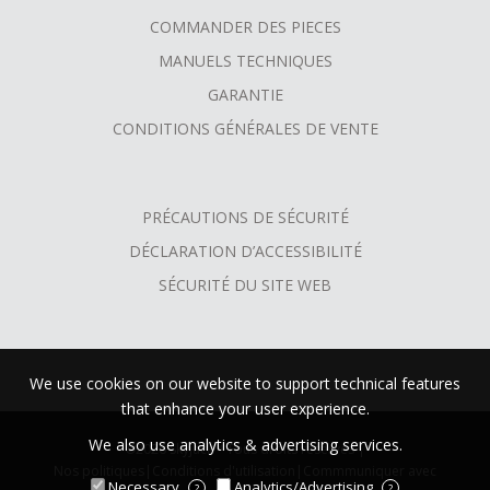
COMMANDER DES PIECES
MANUELS TECHNIQUES
GARANTIE
CONDITIONS GÉNÉRALES DE VENTE
PRÉCAUTIONS DE SÉCURITÉ
DÉCLARATION D’ACCESSIBILITÉ
SÉCURITÉ DU SITE WEB
We use cookies on our website to support technical features
that enhance your user experience.
We also use analytics & advertising services.
©2026 Skyjack™ Tous droits réservés |
Nos politiques
|
Conditions d'utilisation
|
Commmuniquer avec
Necessary
Analytics/Advertising
?
?