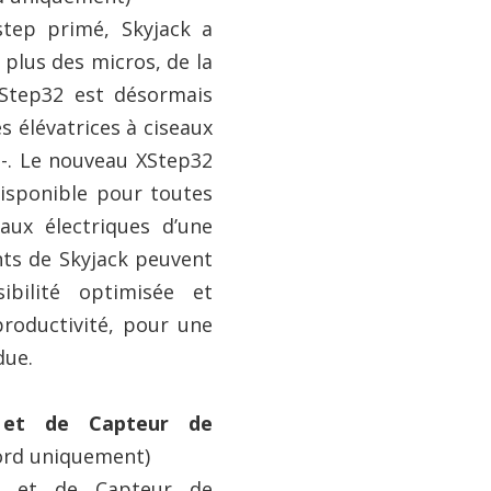
step primé, Skyjack a
 plus des micros, de la
XStep32 est désormais
s élévatrices à ciseaux
--. Le nouveau XStep32
disponible pour toutes
aux électriques d’une
ents de Skyjack peuvent
ibilité optimisée et
productivité, pour une
due.
 et de Capteur de
ord uniquement)
s et de Capteur de