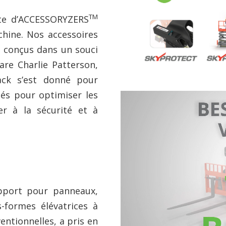
TM
te d’ACCESSORYZERS
chine. Nos accessoires
é conçus dans un souci
lare Charlie Patterson,
jack s’est donné pour
és pour optimiser les
er à la sécurité et à
pport pour panneaux,
s-formes élévatrices à
entionnelles, a pris en