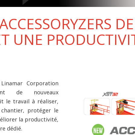
ACCESSORYZERS DE 
ET UNE PRODUCTIVI
 Linamar Corporation
ent de nouveaux
 le travail à réaliser,
chantier, protéger le
liorer la productivité,
re dédié.