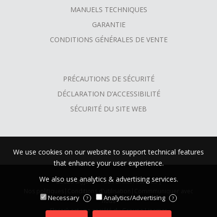
MANUELS TECHNIQUES
GARANTIE
CONDITIONS GÉNÉRALES DE VENTE
PRÉCAUTIONS DE SÉCURITÉ
DÉCLARATION D’ACCESSIBILITÉ
SÉCURITÉ DU SITE WEB
We use cookies on our website to support technical features
that enhance your user experience.
We also use analytics & advertising services.
©2026 Skyjack™ Tous droits réservés |
Nos politiques
|
Conditions d'utilisation
|
Commmuniquer avec
Necessary
Analytics/Advertising
?
?
nous
Skyjack est une société du Groupe Linamar