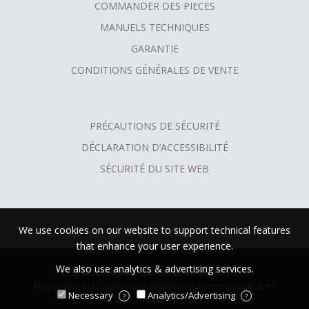
COMMANDER DES PIECES
MANUELS TECHNIQUES
GARANTIE
CONDITIONS GÉNÉRALES DE VENTE
PRÉCAUTIONS DE SÉCURITÉ
DÉCLARATION D’ACCESSIBILITÉ
SÉCURITÉ DU SITE WEB
We use cookies on our website to support technical features
that enhance your user experience.
We also use analytics & advertising services.
©2026 Skyjack™ Tous droits réservés |
Nos politiques
|
Conditions d'utilisation
|
Commmuniquer avec
Necessary
Analytics/Advertising
?
?
nous