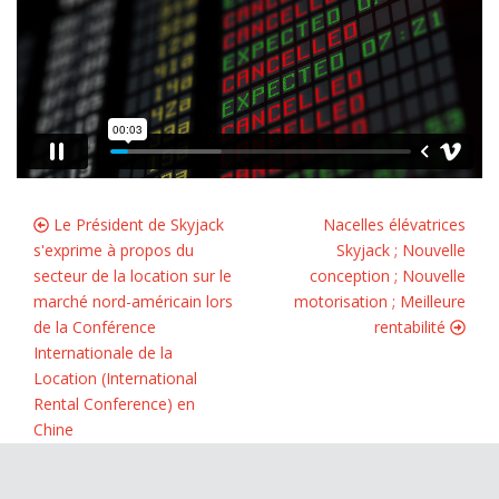
Le Président de Skyjack
Nacelles élévatrices
s'exprime à propos du
Skyjack ; Nouvelle
secteur de la location sur le
conception ; Nouvelle
marché nord-américain lors
motorisation ; Meilleure
de la Conférence
rentabilité
Internationale de la
Location (International
Rental Conference) en
Chine