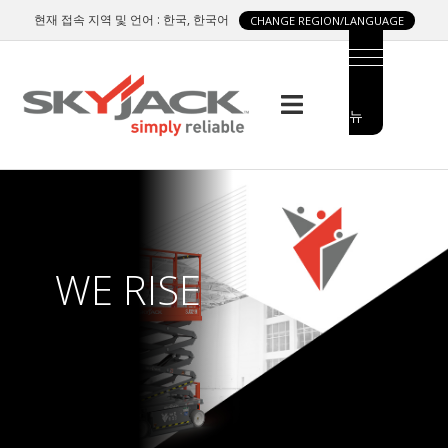
Skip
현재 접속 지역 및 언어 : 한국, 한국어
CHANGE REGION/LANGUAGE
to
main
content
메
MAIN
뉴
MENU
SIDE
MENU
WE RISE