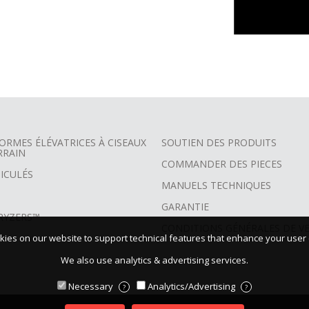
ORMES ÉLÉVATRICES À CISEAUX
SOUTIEN DES PRODUITS
RRAIN
COMMANDER DES PIECES
ICULÉS
MANUELS TECHNIQUES
GARANTIE
RYZERS™
CONDITIONS GÉNÉRALES DE V
ies on our website to support technical features that enhance your user
We also use analytics & advertising services.
Necessary
Analytics/Advertising
?
?