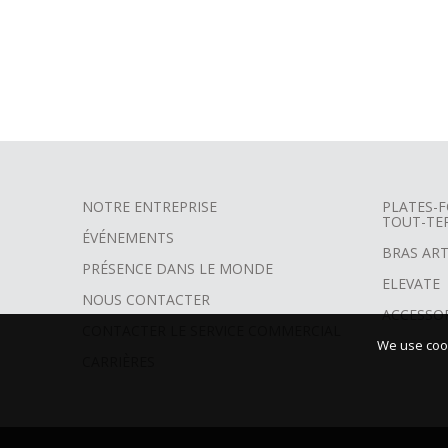
NOTRE ENTREPRISE
PLATES-F
TOUT-TE
FOOTER
ÉVÉNEMENTS
BRAS ART
MENU
PRÉSENCE DANS LE MONDE
ELEVATE
NOUS CONTACTER
ACCESSO
CONTACTER LE SERVICE COMMERCIAL
We use cook
CARRIÈRES