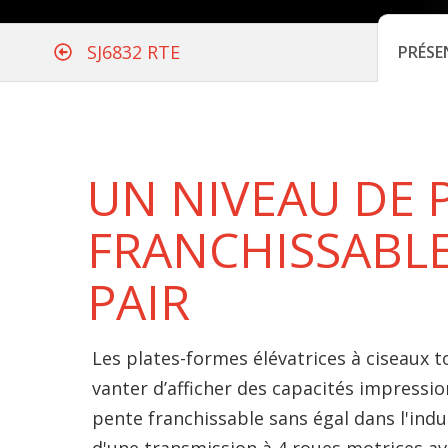
SJ6832 RTE
PRÉSE
UN NIVEAU DE 
FRANCHISSABL
PAIR
Les plates-formes élévatrices à ciseaux t
vanter d’afficher des capacités impressi
pente franchissable sans égal dans l'indus
d'une transmission à 4 roues motrices av