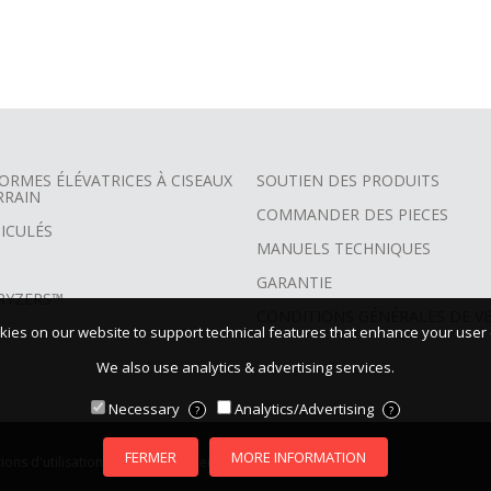
ORMES ÉLÉVATRICES À CISEAUX
SOUTIEN DES PRODUITS
RRAIN
COMMANDER DES PIECES
ICULÉS
MANUELS TECHNIQUES
GARANTIE
RYZERS™
CONDITIONS GÉNÉRALES DE V
ies on our website to support technical features that enhance your user
We also use analytics & advertising services.
Necessary
Analytics/Advertising
?
?
FERMER
MORE INFORMATION
ions d'utilisation
|
Commmuniquer avec nous