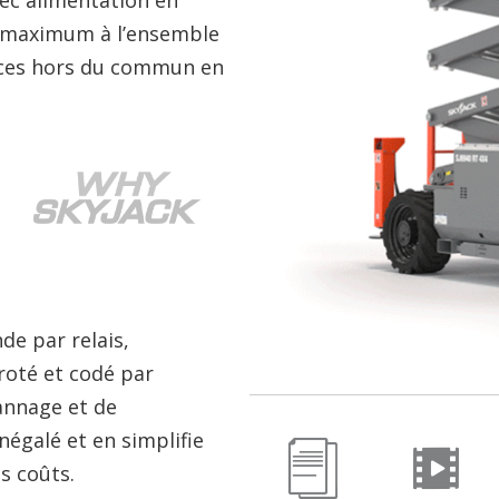
e maximum à l’ensemble
nces hors du commun en
de par relais,
roté et codé par
pannage et de
négalé et en simplifie
s coûts.