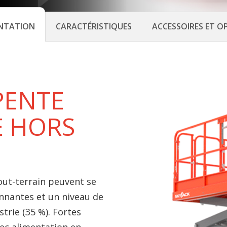
NTATION
CARACTÉRISTIQUES
ACCESSOIRES ET O
PENTE
E HORS
out-terrain peuvent se
onnantes et un niveau de
trie (35 %). Fortes
ec alimentation en