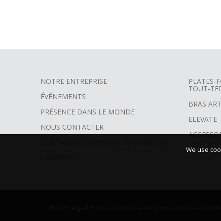
NOTRE ENTREPRISE
PLATES-F
TOUT-TE
FOOTER
ÉVÉNEMENTS
BRAS ART
MENU
PRÉSENCE DANS LE MONDE
ELEVATE
NOUS CONTACTER
ACCESSO
CONTACTER LE SERVICE COMMERCIAL
We use cook
CARRIÈRES
©2026 Skyjack™ Tous droits réservés |
Nos politiques
|
Condit