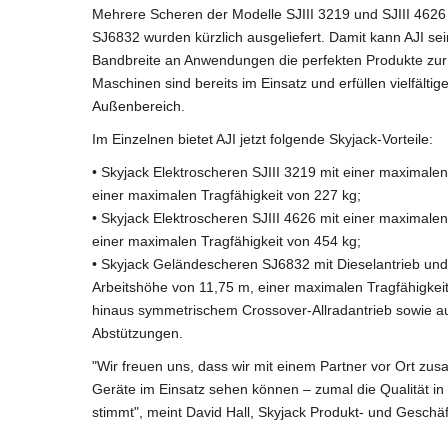
Mehrere Scheren der Modelle SJIII 3219 und SJIII 46
SJ6832 wurden kürzlich ausgeliefert. Damit kann AJI se
Bandbreite an Anwendungen die perfekten Produkte zur 
Maschinen sind bereits im Einsatz und erfüllen vielfälti
Außenbereich.
Im Einzelnen bietet AJI jetzt folgende Skyjack-Vorteile:
• Skyjack Elektroscheren SJIII 3219 mit einer maximale
einer maximalen Tragfähigkeit von 227 kg;
• Skyjack Elektroscheren SJIII 4626 mit einer maximale
einer maximalen Tragfähigkeit von 454 kg;
• Skyjack Geländescheren SJ6832 mit Dieselantrieb un
Arbeitshöhe von 11,75 m, einer maximalen Tragfähigkei
hinaus symmetrischem Crossover-Allradantrieb sowie au
Abstützungen.
"Wir freuen uns, dass wir mit einem Partner vor Ort z
Geräte im Einsatz sehen können – zumal die Qualität in 
stimmt", meint David Hall, Skyjack Produkt- und Gesch