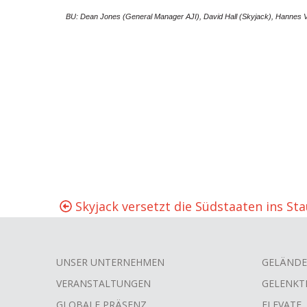
BU: Dean Jones (General Manager AJI), David Hall (Skyjack), Hannes
Skyjack versetzt die Südstaaten ins St
UNSER UNTERNEHMEN
GELÄNDE
FOOTER
VERANSTALTUNGEN
GELENKT
GLOBALE PRÄSENZ
ELEVATE