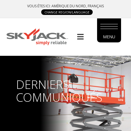
Skip
VOUS ÉTES ICI: AMÉRIQUE DU NORD, FRANÇAIS
to
CHANGE REGION/LANGUAGE
main
content
MENU
MAIN
MENU
SIDE
MENU
DERNIERS
FRENCH
COMMUNIQUÉS