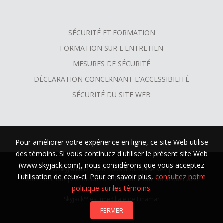
SÉCURITÉ ET FORMATION
FORMATION SUR L'ENTRETIEN
MESURES DE SÉCURITÉ
DÉCLARATION CONCERNANT L'ACCESSIBILITÉ
SÉCURITÉ DU SITE WEB
Pour améliorer votre expérience en ligne, ce site Web utilise
des témoins. Si vous continuez d'utiliser le présent site Web
(www.skyjack.com), nous considérons que vous acceptez
© SkyjackMD, 2026. Tous droits réservés |
l'utilisation de ceux-ci. Pour en savoir plus,
consultez notre
Notre politique
|
Conditions d'utilisation
|
Commmuniquer avec
politique sur les témoins.
nous
Skyjack™ est une filiale de Linamar
FERMER