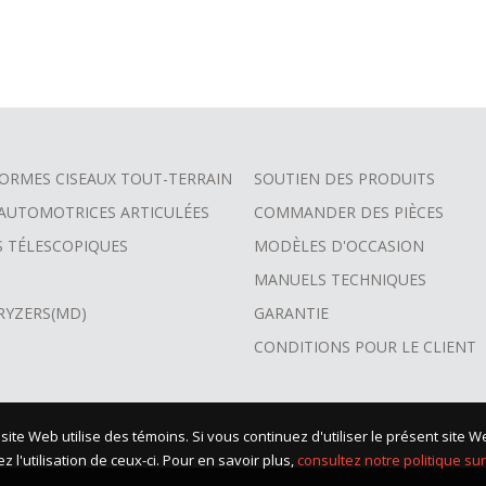
ORMES CISEAUX TOUT-TERRAIN
SOUTIEN DES PRODUITS
 AUTOMOTRICES ARTICULÉES
COMMANDER DES PIÈCES
S TÉLESCOPIQUES
MODÈLES D'OCCASION
MANUELS TECHNIQUES
RYZERS(MD)
GARANTIE
CONDITIONS POUR LE CLIENT
 site Web utilise des témoins. Si vous continuez d'utiliser le présent sit
 l'utilisation de ceux-ci. Pour en savoir plus,
consultez notre politique sur