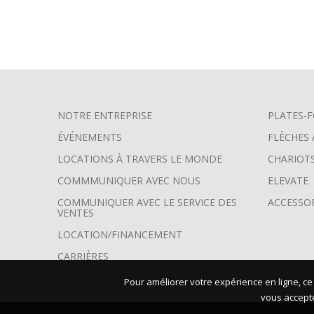
NOTRE ENTREPRISE
PLATES-F
FOOTER
ÉVÉNEMENTS
FLÈCHES
MENU
LOCATIONS À TRAVERS LE MONDE
CHARIOT
COMMMUNIQUER AVEC NOUS
ELEVATE
COMMUNIQUER AVEC LE SERVICE DES
ACCESSO
VENTES
LOCATION/FINANCEMENT
CARRIÈRES
Pour améliorer votre expérience en ligne, ce
vous acceptez