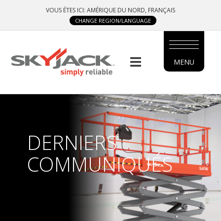
Skip
VOUS ÉTES ICI: AMÉRIQUE DU NORD, FRANÇAIS
to
CHANGE REGION/LANGUAGE
main
content
MENU
MAIN
MENU
SIDE
MENU
DERNIERS
FRENCH
COMMUNIQUÉS