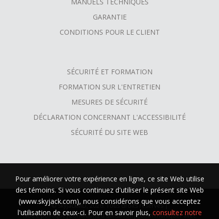
MANUELS TECHNIQUES
GARANTIE
CONDITIONS POUR LE CLIENT
SÉCURITÉ ET FORMATION
FORMATION SUR L'ENTRETIEN
MESURES DE SÉCURITÉ
DÉCLARATION CONCERNANT L'ACCESSIBILITÉ
SÉCURITÉ DU SITE WEB
Pour améliorer votre expérience en ligne, ce site Web utilise
des témoins. Si vous continuez d'utiliser le présent site Web
(www.skyjack.com), nous considérons que vous acceptez
© SkyjackMD, 2026. Tous droits réservés |
l'utilisation de ceux-ci. Pour en savoir plus,
consultez notre
Notre politique
|
Conditions d'utilisation
|
Commmuniquer avec