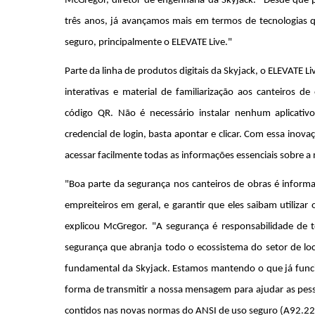
McGregor, diretor de engenharia da Skyjack. "Desde que 
três anos, já avançamos mais em termos de tecnologias
seguro, principalmente o ELEVATE Live."
Parte da linha de produtos digitais da Skyjack, o ELEVATE Li
interativas e material de familiarização aos canteiros 
código QR. Não é necessário instalar nenhum aplicat
credencial de login, basta apontar e clicar. Com essa ino
acessar facilmente todas as informações essenciais sobre 
"Boa parte da segurança nos canteiros de obras é informa
empreiteiros em geral, e garantir que eles saibam utiliz
explicou McGregor. "A segurança é responsabilidade de t
segurança que abranja todo o ecossistema do setor de l
fundamental da Skyjack. Estamos mantendo o que já func
forma de transmitir a nossa mensagem para ajudar as pess
contidos nas novas normas do ANSI de uso seguro (A92.22