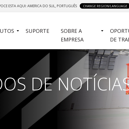
VOCE ESTA AQUI: AMERICA DO SUL, PORTUGUÊS
CHANGE REGION/LANGUAGE
E
UTOS
SUPORTE
SOBRE A
OPORT
NU
EMPRESA
DE TR
OS DE NOTÍCIA