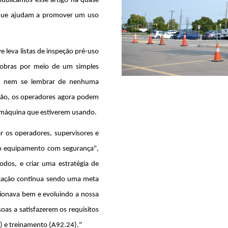
publicamos esse artigo há quase
 que ajudam a promover um uso
ve leva listas de inspeção pré-uso
de obras por meio de um simples
ivo nem se lembrar de nenhuma
vação, os operadores agora podem
a máquina que estiverem usando.
r os operadores, supervisores e
ar o equipamento com segurança",
odos, e criar uma estratégia de
ocação continua sendo uma meta
ionava bem e evoluindo a nossa
oas a satisfazerem os requisitos
) e treinamento (A92.24)."