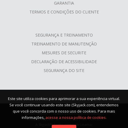
GARANTIA
TERMOS E CONDIÇÕES DO CLIENTE
SEGURANÇA E TREINAMENTO
TREINAMENTO DE MANUTENÇÃO
MESURES DE SECURITE
DECLARAÇÃO DE ACESSIBILIDADE
SEGURANÇA DO SITE
Este site utiliza cookies para aprimorar a sua experiência virtual.
Se você continuar usando este site (Skyjack.com), entendemos
que você concorda com o nosso uso de cookies. Para mais
©2026 Skyjack™ - Todos os direitos reservados |
informações,
acesse a nossa política de cookies.
Nossas políticas
|
Termos de uso
|
Fale Conosco
A Skyjack™ é uma empresa Linamar