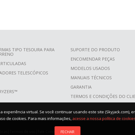
RMAS TIPO TESOURA PARA
SUPORTE DO PRODUTO
RRENO
ENCOMENDAR PEÇAS
ARTICULADAS
MODELOS USADOS
ADORES TELESCÓPICOS
MANUAIS TÉCNICOS
GARANTIA
RYZERS™
TERMOS E CONDIÇÕES DO CLI
 sua experiência virtual. Se você continuar usando este site (Skyjack.com
uso de cookies. Para mais informações,
acesse a nossa política de cookies
FECHAR
ticas
|
Termos de uso
|
Fale Conosco