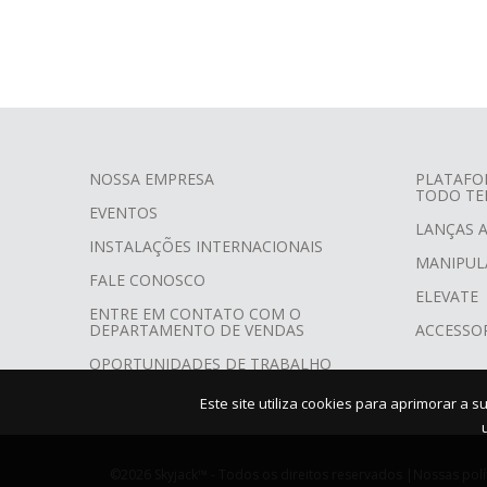
NOSSA EMPRESA
PLATAFO
TODO TE
FOOTER
EVENTOS
LANÇAS 
MENU
INSTALAÇÕES INTERNACIONAIS
MANIPUL
FALE CONOSCO
ELEVATE
ENTRE EM CONTATO COM O
DEPARTAMENTO DE VENDAS
ACCESSO
OPORTUNIDADES DE TRABALHO
Este site utiliza cookies para aprimorar a
©2026 Skyjack™ - Todos os direitos reservados |
Nossas polí