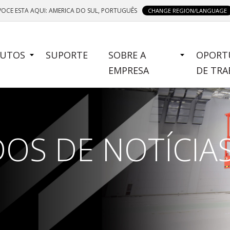
VOCE ESTA AQUI: AMERICA DO SUL, PORTUGUÊS
CHANGE REGION/LANGUAGE
E
UTOS
SUPORTE
SOBRE A
OPORT
NU
EMPRESA
DE TR
OS DE NOTÍCIA