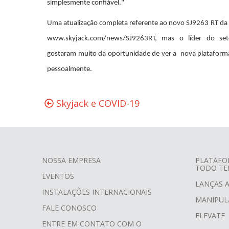
simplesmente confiável."
Uma atualização completa referente ao novo SJ9263 RT da
www.skyjack.com/news/SJ9263RT, mas o líder do set
gostaram muito da oportunidade de ver a nova plataforma
pessoalmente.
Skyjack e COVID-19
NOSSA EMPRESA
PLATAFO
TODO TE
FOOTER
EVENTOS
LANÇAS 
MENU
INSTALAÇÕES INTERNACIONAIS
MANIPUL
FALE CONOSCO
ELEVATE
ENTRE EM CONTATO COM O