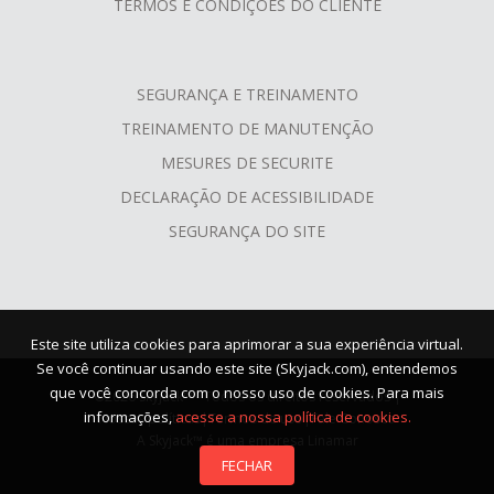
TERMOS E CONDIÇÕES DO CLIENTE
SEGURANÇA E TREINAMENTO
TREINAMENTO DE MANUTENÇÃO
MESURES DE SECURITE
DECLARAÇÃO DE ACESSIBILIDADE
SEGURANÇA DO SITE
Este site utiliza cookies para aprimorar a sua experiência virtual.
Se você continuar usando este site (Skyjack.com), entendemos
que você concorda com o nosso uso de cookies. Para mais
©2026 Skyjack™ - Todos os direitos reservados |
informações,
acesse a nossa política de cookies.
Nossas políticas
|
Termos de uso
|
Fale Conosco
A Skyjack™ é uma empresa Linamar
FECHAR