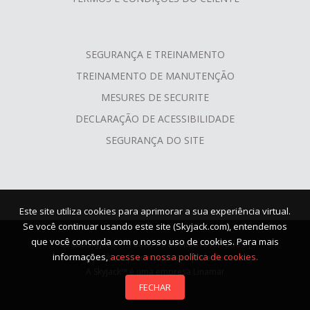
SEGURANÇA E TREINAMENTO
TREINAMENTO DE MANUTENÇÃO
MESURES DE SECURITE
DECLARAÇÃO DE ACESSIBILIDADE
SEGURANÇA DO SITE
Este site utiliza cookies para aprimorar a sua experiência virtual.
Se você continuar usando este site (Skyjack.com), entendemos
que você concorda com o nosso uso de cookies. Para mais
©2026 Skyjack™ - Todos os direitos reservados |
informações,
acesse a nossa política de cookies.
Nossas políticas
|
Termos de uso
|
Fale Conosco
A Skyjack™ é uma empresa Linamar
FECHAR