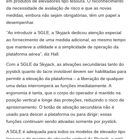
em produtos de elevadores tipo tesoura. O reconhecimento
da necessidade de avaliação de risco e que as novas
medidas, embora não sejam obrigatórias, têm um papel a
desempenhar.
“Ao introduzir a SGLE, a Skyjack dedicou atenção especial
ao fornecimento de uma medida adicional, ao mesmo tempo
que manteve a utilidade e a simplicidade de operação da
plataforma aérea”, diz Hall.
Com a SGLE da Skyjack, as ativações secundárias tanto do
joystick quanto do lacre inviolável devem ser habilitadas para
permitir a elevação da plataforma – a liberação de qualquer
uma delas interromperá as funções imediatamente. A
ergonomia é tanta, que o corpo do operador é mantido na
posição vertical e longe das proteções; reduzindo o risco de
aprisionamento. O botão de ativação secundária não é
usado para descer a plataforma ou para dirigir; essas
funções continuam sendo ativadas somente por joystick.
A SGLE é adequada para todos os modelos de elevador tipo
tesoura e de mastro de elevação vertical da Skyjack, e está