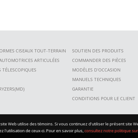
ORMES CISEAUX TOUT-TERRAIN
SOUTIEN DES PRODUITS
 AUTOMOTRICES ARTICULÉES
COMMANDER DES PIÈCES
S TÉLESCOPIQUES
MODÈLES D'OCCASION
MANUELS TECHNIQUES
RYZERS(MD)
GARANTIE
CONDITIONS POUR LE CLIENT
 site Web utilise des témoins. Si vous continuez d'utiliser le présent sit
 l'utilisation de ceux-ci. Pour en savoir plus,
consultez notre politique sur