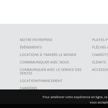
NOTRE ENTREPRISE
PLATES-F
FOOTER
ÉVÉNEMENTS
FLÈCHES
MENU
LOCATIONS À TRAVERS LE MONDE
CHARIOT
COMMMUNIQUER AVEC NOUS
ELEVATE
COMMUNIQUER AVEC LE SERVICE DES
ACCESSO
VENTES
LOCATION/FINANCEMENT
CARRIÈRES
Pour améliorer votre expérience en ligne, ce
vous acceptez